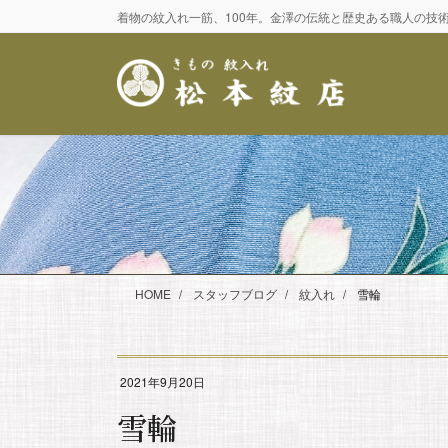
コ
ナ
着物の紋入れ一筋、100年。金澤の伝統と歴史ある職人の技
ン
ビ
テ
ゲ
ン
ー
ツ
シ
に
ョ
移
ン
動
に
移
動
HOME
スタッフブログ
紋入れ
雪輪
2021年9月20日
雪輪