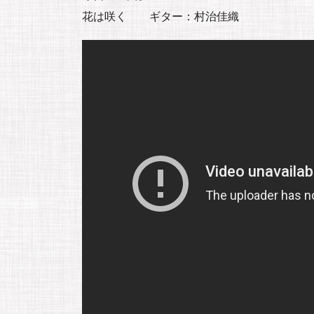
花は咲く ギター：村治佳織