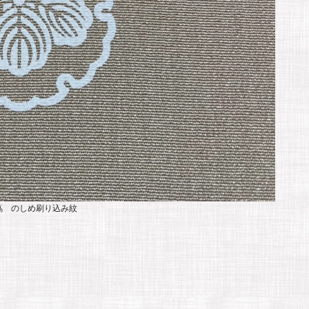
蔦 のしめ刷り込み紋