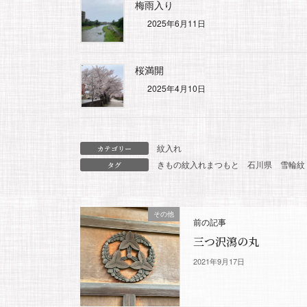
梅雨入り
2025年6月11日
桜満開
2025年4月10日
紋入れ
カテゴリー
きもの紋入れまつもと
石川県
雪輪紋
タグ
その他
前の記事
三つ沢瀉の丸
2021年9月17日