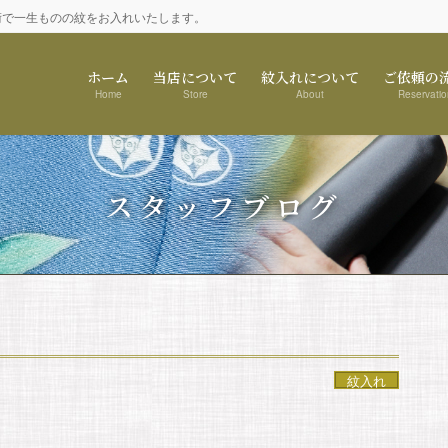
術で一生ものの紋をお入れいたします。
ホーム
当店について
紋入れについて
ご依頼の
Home
Store
About
Reservatio
スタッフブログ
紋入れ