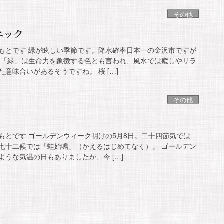
その他
ニック
もとです 緑が眩しい季節です。降水確率日本一の金沢市ですが
 「緑」は生命力を象徴する色とも言われ、風水では癒しやリラ
意味合いがあるそうですね。 桜 […]
その他
もとです ゴールデンウィーク明けの5月8日。二十四節気では
七十二候では「蛙始鳴」（かえるはじめてなく）。 ゴールデン
うな気温の日もありましたが、今 […]