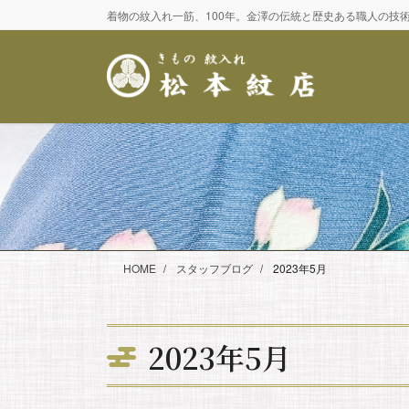
コ
ナ
着物の紋入れ一筋、100年。金澤の伝統と歴史ある職人の技
ン
ビ
テ
ゲ
ン
ー
ツ
シ
に
ョ
移
ン
動
に
移
動
HOME
スタッフブログ
2023年5月
2023年5月