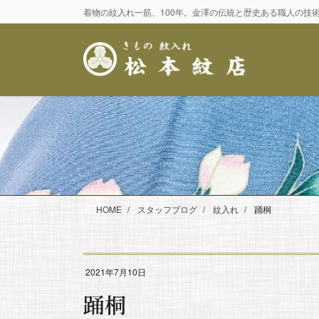
コ
ナ
着物の紋入れ一筋、100年。金澤の伝統と歴史ある職人の技
ン
ビ
テ
ゲ
ン
ー
ツ
シ
に
ョ
移
ン
動
に
移
動
HOME
スタッフブログ
紋入れ
踊桐
2021年7月10日
踊桐