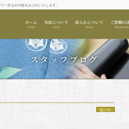
術で一生ものの紋をお入れいたします。
ホーム
当店について
紋入れについて
ご依頼の
Home
Store
About
Reservatio
スタッフブログ
紋入れ