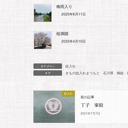
梅雨入り
2025年6月11日
桜満開
2025年4月10日
紋入れ
カテゴリー
きもの紋入れまつもと
石川県
桐紋
タグ
紋入れ
前の記事
丁子 家紋
2021年7月7日