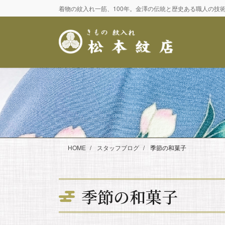
コ
ナ
着物の紋入れ一筋、100年。金澤の伝統と歴史ある職人の技
ン
ビ
テ
ゲ
ン
ー
ツ
シ
に
ョ
移
ン
動
に
移
動
HOME
スタッフブログ
季節の和菓子
季節の和菓子