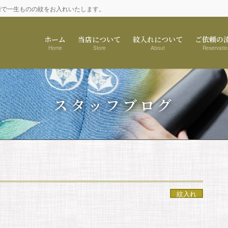
術で一生ものの紋をお入れいたします。
ホーム
当店について
紋入れについて
ご依頼の
Home
Store
About
Reservatio
スタッフブログ
紋入れ