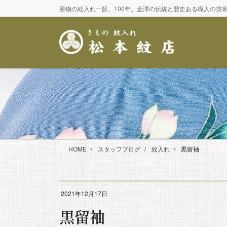
コ
ナ
着物の紋入れ一筋、100年。金澤の伝統と歴史ある職人の技
ン
ビ
テ
ゲ
ン
ー
ツ
シ
に
ョ
移
ン
動
に
移
動
HOME
スタッフブログ
紋入れ
黒留袖
2021年12月17日
黒留袖