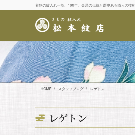
コ
ナ
着物の紋入れ一筋、100年。金澤の伝統と歴史ある職人の技
ン
ビ
テ
ゲ
ン
ー
ツ
シ
に
ョ
移
ン
動
に
移
動
HOME
スタッフブログ
レゲトン
レゲトン